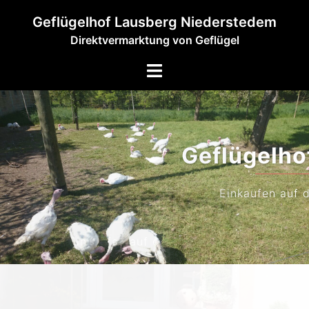
Zum
Geflügelhof Lausberg Niederstedem
Inhalt
Direktvermarktung von Geflügel
springen
Menü
umschalten
Geflügelhof Lausberg
Einkaufen auf dem Bauernhof